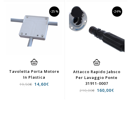
-25%
-24%
Tavoletta Porta Motore
Attacco Rapido Jabsco
In Plastica
Per Lavaggio Ponte
31911-0007
14,60
€
19,50
€
160,00
€
210,00
€