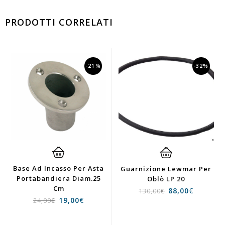
PRODOTTI CORRELATI
-21%
-32%
Base Ad Incasso Per Asta
Guarnizione Lewmar Per
Portabandiera Diam.25
Oblò LP 20
Cm
88,00
€
130,00
€
19,00
€
24,00
€