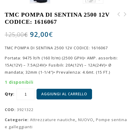
TMC POMPA DI SENTINA 2500 12V
CODICE: 1616067
STARBRITE PREMIUM
Attacco rapido Jabsco
MARINE POLISH 1lt
per lavaggio ponte
92,00
€
125,00
€
31911-0007
TMC POMPA DI SENTINA 2500 12V CODICE: 1616067
Portata: 9475 lt/h (160 lt/m) (2500 GPH)• AMP. assorbiti:
15A(12V) – 7.5A(24V)• Fusibili: 20A(12V) – 12A(24V)• Ø
mandata; 32mm (1-1/4″)• Prevalenza: 4.6mt. (15 FT.)
1 disponibili
Qty:
AGGIUNGI AL CARRELLO
COD:
3921322
Categorie:
Attrezzature nautiche
,
NUOVO
,
Pompe sentina
e galleggianti