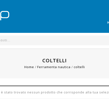
COLTELLI
Home
/
Ferramenta nautica
/
coltelli
 è stato trovato nessun prodotto che corrisponde alla tua selez