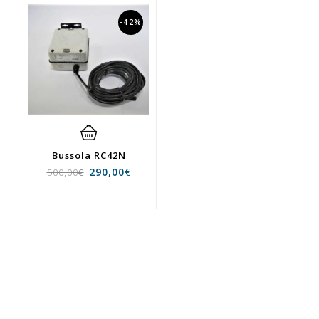
-42%
Bussola RC42N
290,00
€
500,00
€