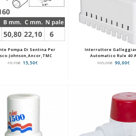
nte Pompa Di Sentina Per
Interruttore Galleggia
bsco-Johnson,Ancor,TMC
Automatico Rule 40 
15,50
€
90,00
€
19,70
€
105,00
€