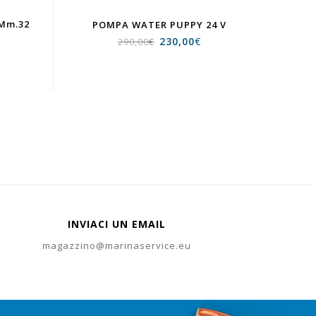
 Mm.32
POMPA WATER PUPPY 24 V
230,00
€
290,00
€
INVIACI UN EMAIL
magazzino@marinaservice.eu