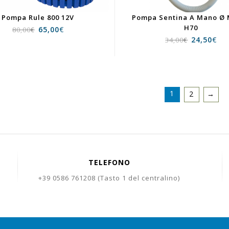
Pompa Rule 800 12V
Pompa Sentina A Mano Ø
H70
65,00
€
80,00
€
24,50
€
34,00
€
1
2
→
TELEFONO
+39 0586 761208 (Tasto 1 del centralino)