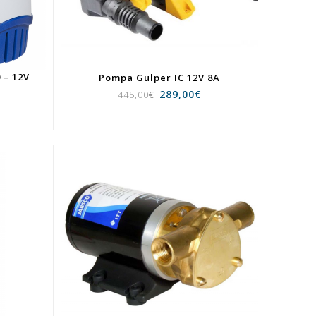
 – 12V
Pompa Gulper IC 12V 8A
289,00
€
445,00
€