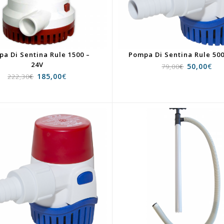
a Di Sentina Rule 1500 –
Pompa Di Sentina Rule 500
24V
50,00
€
79,00
€
185,00
€
222,30
€