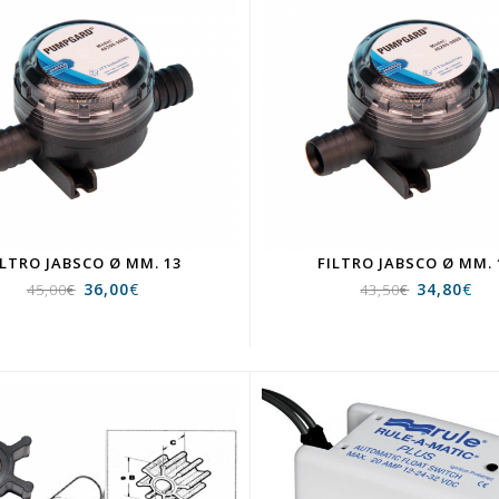
ILTRO JABSCO Ø MM. 13
FILTRO JABSCO Ø MM. 
36,00
€
34,80
€
45,00
€
43,50
€