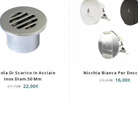
ola Di Scarico In Acciaio
Nicchia Bianca Per Docc
Inox Diam.50 Mm
16,00
€
23,00
€
22,00
€
27,70
€