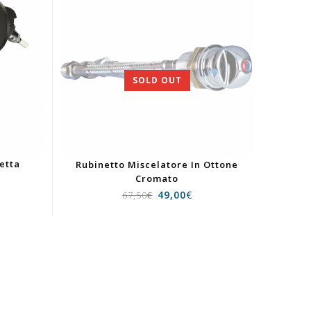
SOLD OUT
etta
Rubinetto Miscelatore In Ottone
Cromato
49,00
€
67,50
€