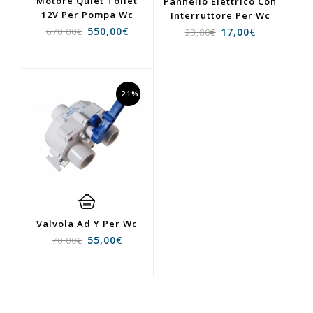
Motore Quiet Toilet
Pannello Elettrico Con
12V Per Pompa Wc
Interruttore Per Wc
550,00
€
17,00
€
670,00
€
23,80
€
-21%
Valvola Ad Y Per Wc
55,00
€
70,00
€