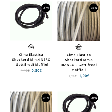
-27%
-33%
Cima Elastica
Cima Elastica
Shockord Mm.4 NERO
Shockord Mm.5
– Gottifredi Maffioli
BIANCO – Gottifredi
Maffioli
0,80
€
1,10
€
1,00
€
1,50
€
-31%
-29%