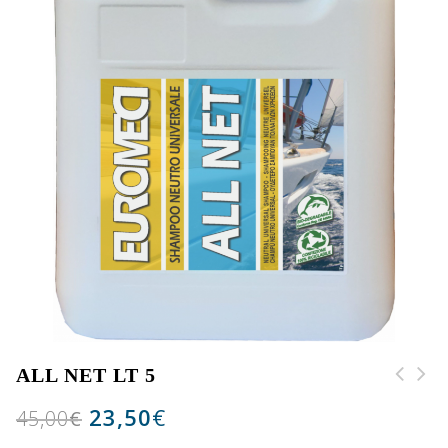
ALL NET LT 5
23,50
€
45,00
€