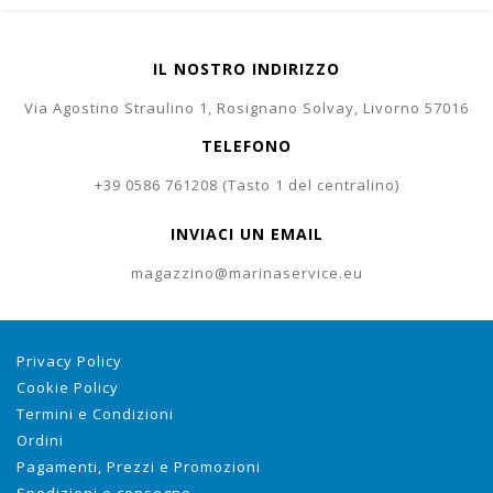
IL NOSTRO INDIRIZZO
Via Agostino Straulino 1, Rosignano Solvay, Livorno 57016
TELEFONO
+39 0586 761208 (Tasto 1 del centralino)
INVIACI UN EMAIL
magazzino@marinaservice.eu
Privacy Policy
Cookie Policy
Termini e Condizioni
Ordini
Pagamenti, Prezzi e Promozioni
Spedizioni e consegne