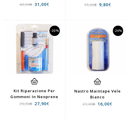
31,00
€
9,80
€
40,00
€
15,00
€
-20%
-24%
Kit Riparazione Per
Nastro Maintape Vele
Gommoni In Neoprene
Bianco
27,90
€
16,00
€
35,00
€
21,00
€