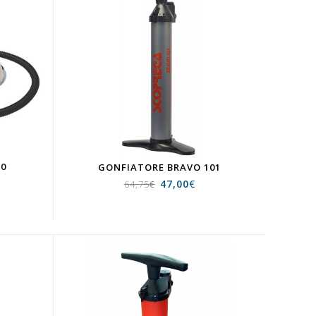
10
GONFIATORE BRAVO 101
47,00
€
64,75
€