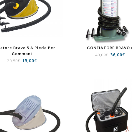
atore Bravo 5 A Piede Per
GONFIATORE BRAVO 
Gommoni
36,00
€
40,09
€
15,00
€
20,50
€